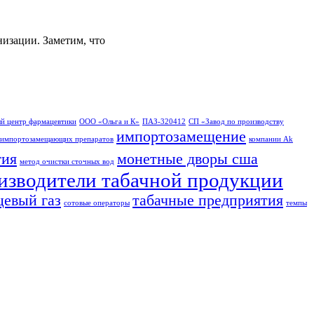
изации. Заметим, что
й центр фармацевтики
ООО «Ольга и К»
ПАЗ-320412
СП «Завод по производству
импортозамещение
импортозамещающих препаратов
компании Ak
гия
монетные дворы сша
метод очистки сточных вод
изводители табачной продукции
цевый газ
табачные предприятия
сотовые операторы
темпы