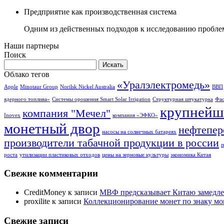
Предприятие как производственная система
Одним из действенных подходов к исследованию проблем
Наши партнеры
Поиск
Облако тегов
«Уралэлектромедь»
Apple
Minotaur Group
Norilsk Nickel Australia
ВВП
ядерного топлива»
Системы орошения Smart Solar Irrigation
Структурная штукатурка
Фас
крупнейш
компания "Мечел"
Inovex
компания «ЭФКО»
монетный двор
нефтепер
насосы на солнечных батареях
производители табачной продукции в россии
п
роста
утилизации пластиковых отходов
цены на зерновые культуры
экономика Китая
Свежие комментарии
CreditMoney
к записи
МВФ предсказывает Китаю замедле
proxilite
к записи
Коллекционирование монет по знаку мо
Свежие записи