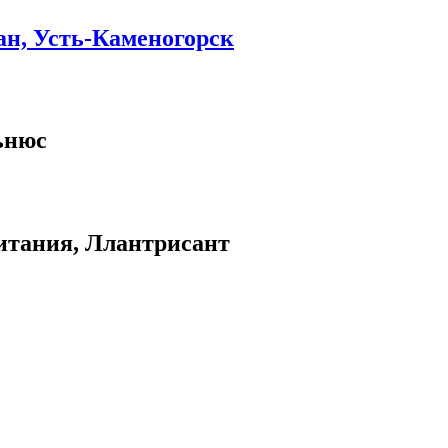
ан, Усть-Каменогорск
ьнюс
итания, Ллантрисант