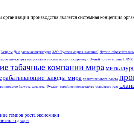
 организации производства является системная концепция орган
Газпром
Декоративная штукатурка
ЗАО "Русская медная компания"
Научно-образовательны
адная штукатурка
выпуск стали
газовая версия
газопровод «Южный поток»
группа НЛМК
ие табачные компании мира
металлур
про
ерабатывающие заводы мира
полиэтиленового пакета
слан
роизводство йогурта
самолета «Руслан»
серийное производство
сланцевого газа
ние темпов роста экономики
нетного двора