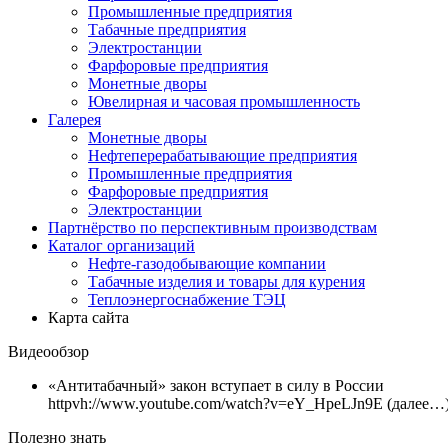
Промышленные предприятия
Табачные предприятия
Электростанции
Фарфоровые предприятия
Монетные дворы
Ювелирная и часовая промышленность
Галерея
Монетные дворы
Нефтеперерабатывающие предприятия
Промышленные предприятия
Фарфоровые предприятия
Электростанции
Партнёрство по перспективным производствам
Каталог организаций
Нефте-газодобывающие компании
Табачные изделия и товары для курения
Теплоэнергоснабжение ТЭЦ
Карта сайта
Видеообзор
«Антитабачный» закон вступает в силу в России
httpvh://www.youtube.com/watch?v=eY_HpeLJn9E (далее…
Полезно знать